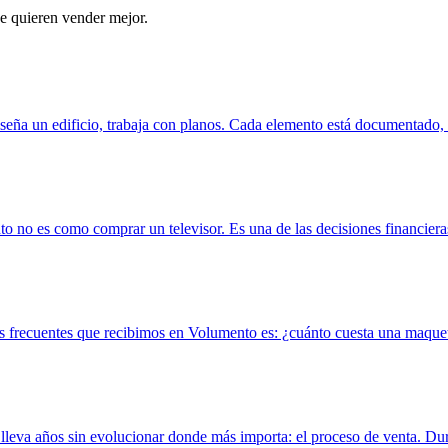
ue quieren vender mejor.
ña un edificio, trabaja con planos. Cada elemento está documentado, ca
o es como comprar un televisor. Es una de las decisiones financieras 
frecuentes que recibimos en Volumento es: ¿cuánto cuesta una maqueta 
lleva años sin evolucionar donde más importa: el proceso de venta. Dura