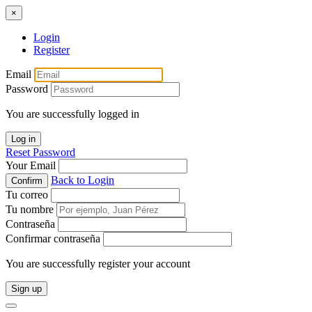
×
Login
Register
Email
Password
You are successfully logged in
Log in
Reset Password
Your Email
Back to Login
Confirm
Tu correo
Tu nombre
Contraseña
Confirmar contraseña
You are successfully register your account
Sign up