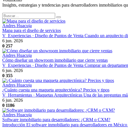
Insights, estrategias y tendencias para desarrolladores inmobiliarios q
Andres Huacuja
Mapa para el diseño de servicios
V_Experiencias · Diseño de Puntos de Venta Cuando un arquitecto dise
6 jun. 2026
0
257
Andres Huacuja
Cómo diseñar un showroom inmobiliario que cierre ventas
V_Experiencias · Diseño de Puntos de Venta Comprar un departamento n
6 jun. 2026
0
355
Andres Huacuja
¿Cuánto cuesta una maqueta arquitectónica? Precios y tipos
V_Herramientas · Maquetas Arquitectónicas Una de las preguntas más 
6 jun. 2026
0
1186
Andres Huacuja
Software inmobiliario para desarrolladores: ¿CRM o CXM?
Introducción El software inmobiliario para desarrolladores en México 