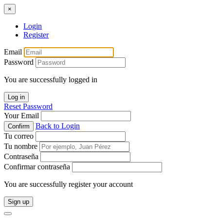
×
Login
Register
Email
Password
You are successfully logged in
Log in
Reset Password
Your Email
Back to Login
Confirm
Tu correo
Tu nombre
Contraseña
Confirmar contraseña
You are successfully register your account
Sign up