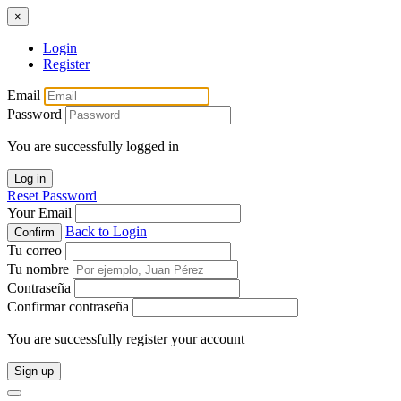
×
Login
Register
Email
Password
You are successfully logged in
Log in
Reset Password
Your Email
Back to Login
Confirm
Tu correo
Tu nombre
Contraseña
Confirmar contraseña
You are successfully register your account
Sign up